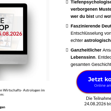
Tiefenpsychologis
verborgenen Must
wer du bist
und
wof
Faszinierende Deu
Entschlüsselung vo
echter
astrologisch
Ganzheitlicher
Ans
Lebenssinn
. Entde
gesamten Geschicht
Jetzt k
Online am
en Wirtschafts- Astrologen im
um:
Die Teilnahm
24.08.2026 bis
ngen