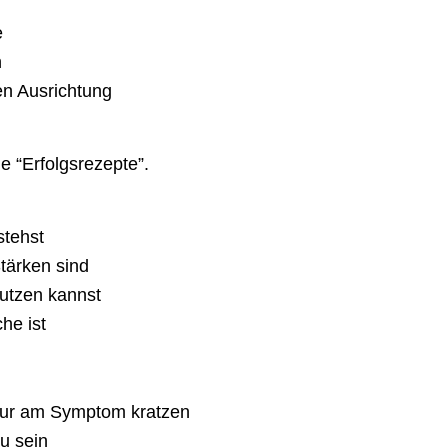
e
n
en Ausrichtung
 “Erfolgsrezepte”.
stehst
tärken sind
utzen kannst
he ist
e nur am Symptom kratzen
u sein