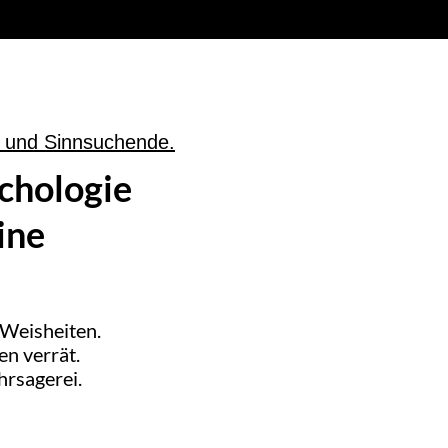
e und Sinnsuchende.
chologie
ine
-Weisheiten.
en verrät.
hrsagerei.