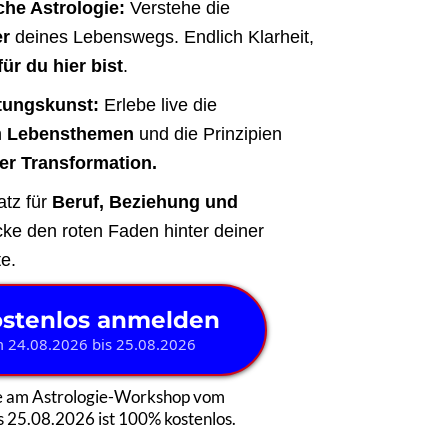
che Astrologie:
Verstehe die
er
deines Lebenswegs. Endlich Klarheit,
ür du hier bist
.
tungskunst:
Erlebe live die
n
Lebensthemen
und die Prinzipien
er Transformation.
atz für
Beruf, Beziehung und
cke den roten Faden hinter deiner
e.
ostenlos anmelden
 24.08.2026 bis 25.08.2026
e am Astrologie-Workshop vom
 25.08.2026 ist 100% kostenlos.